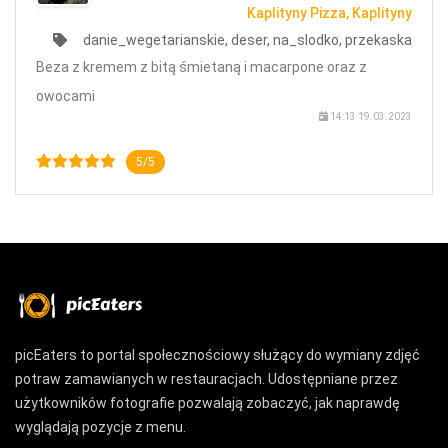
Kaplityny Pizza, Kaplityny
danie_wegetarianskie, deser, na_slodko, przekaska
Beza z kremem z bitą śmietaną i macarpone oraz z
owocami
14:13 19.03.2023
5/5
picEaters to portal społecznościowy służący do wymiany zdjęć
potraw zamawianych w restauracjach. Udostępniane przez
użytkowników fotografie pozwalają zobaczyć, jak naprawdę
wyglądają pozycje z menu.