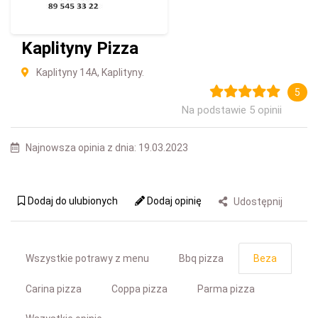
Kaplityny Pizza
Kaplityny 14A, Kaplityny.
5
Na podstawie 5 opinii
Najnowsza opinia z dnia: 19.03.2023
Dodaj do ulubionych
Dodaj opinię
Udostępnij
Wszystkie potrawy z menu
Bbq pizza
Beza
Carina pizza
Coppa pizza
Parma pizza