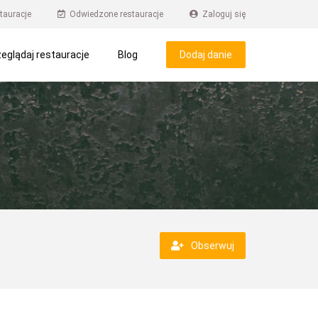
tauracje
Odwiedzone restauracje
Zaloguj się
eglądaj restauracje
Blog
Dodaj danie
Obserwuj