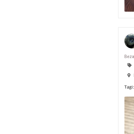
Beza
Tagi: