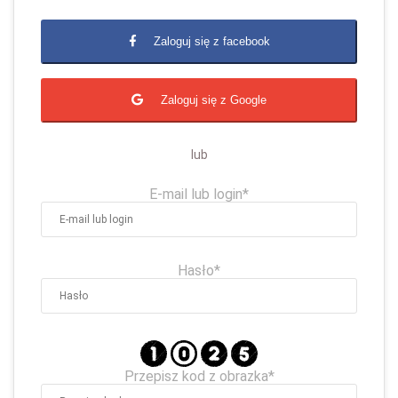
Zaloguj się z facebook
Zaloguj się z Google
lub
E-mail lub login*
Hasło*
Przepisz kod z obrazka*