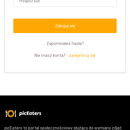
Zaloguj się
Zapomniałeś hasła?
Nie masz konta?
- zarejestruj się
picEaters to portal społecznościowy służący do wymiany zdjęć