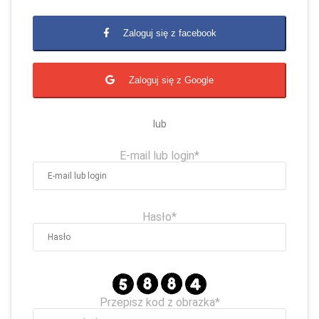
Zaloguj się z facebook
Zaloguj się z Google
lub
E-mail lub login*
Hasło*
Przepisz kod z obrazka*