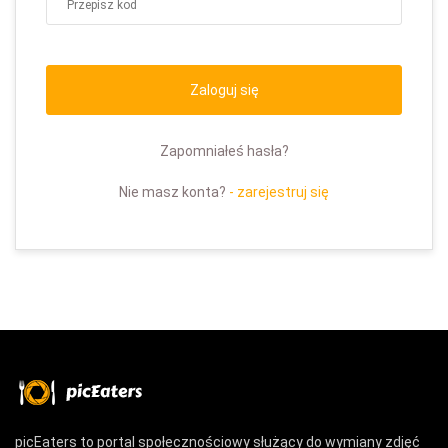
Zaloguj się
Zapomniałeś hasła?
Nie masz konta?
- zarejestruj się
picEaters to portal społecznościowy służący do wymiany zdjęć