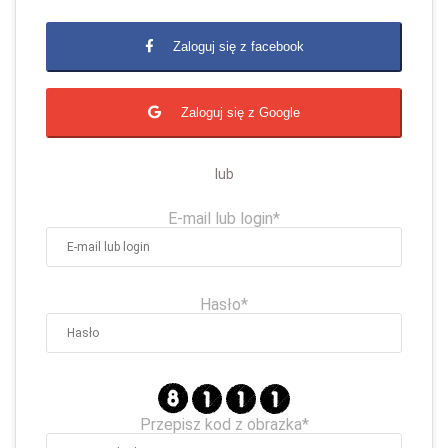
Zaloguj się z facebook
Zaloguj się z Google
lub
E-mail lub login*
Hasło*
Przepisz kod z obrazka*