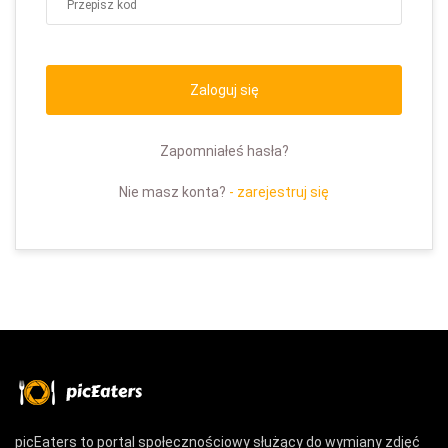
Zaloguj się
Zapomniałeś hasła?
Nie masz konta?
- zarejestruj się
picEaters to portal społecznościowy służący do wymiany zdjęć